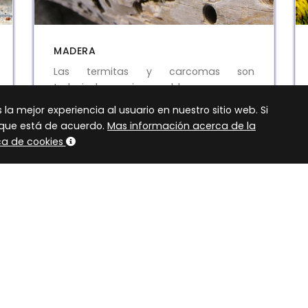
MADERA
Las termitas y carcomas son
trabajadoras incansables que van
destruyendo a su paso todo tipo de
a mejor experiencia al usuario en nuestro sitio web. Si
madera tanto en vigas, pilares,
s que está de acuerdo.
Mas información acerca de la
muebles, puertas, techos y cualquier
ica de cookies
otro elemento que contenga celulosa
en ellos.
SABER MAS