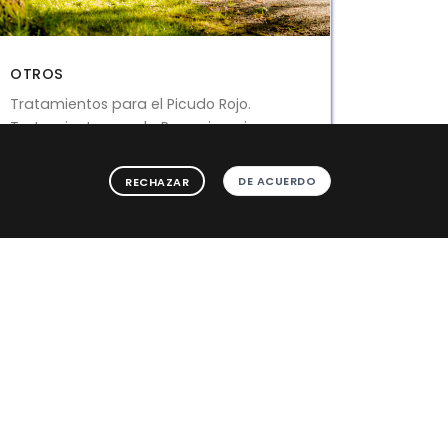
OTROS
Tratamientos para el Picudo Rojo.
Tratamiento para la Procesionaria.
Control de Legionella.
Tratamiento para el Pececillo de Plata.
DE ACUERDO
RECHAZAR
Tratamiento para Pulgas y Garrapatas.
Tratamiento para Mosquitos.
Tratamientos con gases para el
almacenado de cereales.
Trabajos en altura con descuelgue
vertical
SABER MAS