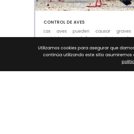
CONTROL DE AVES
Las aves pueden causar graves
perjuicios como daños económicos y de
salud en algunos casos. Las cuatro
Utilizamos cookies para asegurar que damos l
especies más perjudiciales son: La
continúa utilizando este sitio asumiremo
paloma, el gorrión, la gaviota argéntea
polit
y los estorninos.
SABER MAS