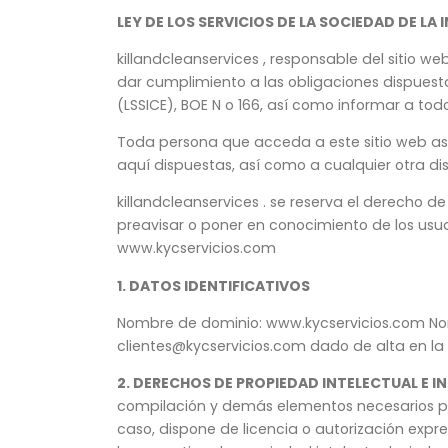
LEY DE LOS SERVICIOS DE LA SOCIEDAD DE LA
killandcleanservices , responsable del sitio 
dar cumplimiento a las obligaciones dispuestas
(LSSICE), BOE N o 166, así como informar a todo
Toda persona que acceda a este sitio web as
aquí dispuestas, así como a cualquier otra dis
killandcleanservices . se reserva el derecho d
preavisar o poner en conocimiento de los usua
www.kycservicios.com
1. DATOS IDENTIFICATIVOS
Nombre de dominio: www.kycservicios.com Nomb
clientes@kycservicios.com
dado de alta en la
2. DERECHOS DE PROPIEDAD INTELECTUAL E I
compilación y demás elementos necesarios para
caso, dispone de licencia o autorización expr