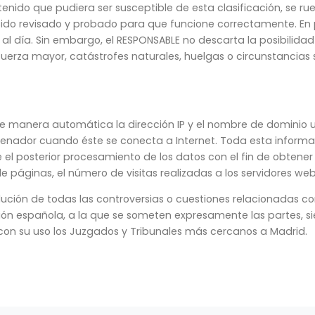
tenido que pudiera ser susceptible de esta clasificación, se r
a sido revisado y probado para que funcione correctamente. En 
al día. Sin embargo, el RESPONSABLE no descarta la posibilidad
erza mayor, catástrofes naturales, huelgas o circunstancias
e manera automática la dirección IP y el nombre de dominio uti
dor cuando éste se conecta a Internet. Toda esta informaci
e el posterior procesamiento de los datos con el fin de obten
áginas, el número de visitas realizadas a los servidores web, 
lución de todas las controversias o cuestiones relacionadas co
lación española, a la que se someten expresamente las partes, 
 con su uso los Juzgados y Tribunales más cercanos a Madrid.