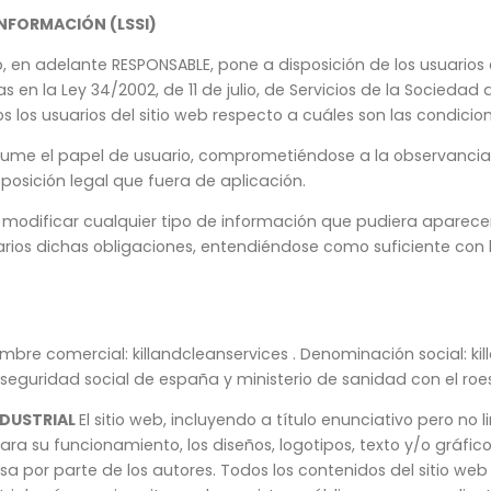
 INFORMACIÓN (LSSI)
web, en adelante RESPONSABLE, pone a disposición de los usuari
 en la Ley 34/2002, de 11 de julio, de Servicios de la Sociedad
s los usuarios del sitio web respecto a cuáles son las condicio
ume el papel de usuario, comprometiéndose a la observancia y
posición legal que fuera de aplicación.
e modificar cualquier tipo de información que pudiera aparecer 
rios dichas obligaciones, entendiéndose como suficiente con l
re comercial: killandcleanservices . Denominación social: kil
 seguridad social de españa y ministerio de sanidad con el roe
NDUSTRIAL
El sitio web, incluyendo a título enunciativo pero no 
 su funcionamiento, los diseños, logotipos, texto y/o gráficos
esa por parte de los autores. Todos los contenidos del sitio 