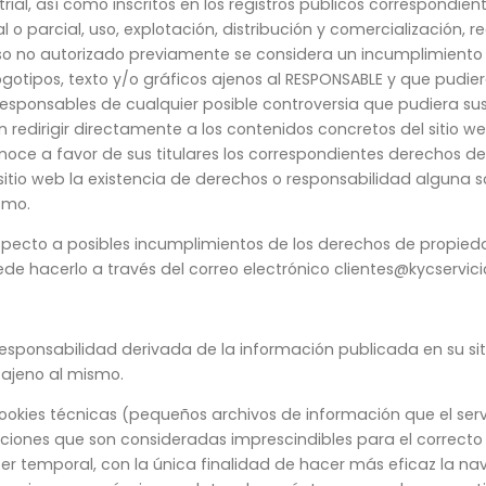
rial, así como inscritos en los registros públicos correspondi
 o parcial, uso, explotación, distribución y comercialización, r
uso no autorizado previamente se considera un incumplimient
, logotipos, texto y/o gráficos ajenos al RESPONSABLE y que pudi
 responsables de cualquier posible controversia que pudiera su
dirigir directamente a los contenidos concretos del sitio web, 
noce a favor de sus titulares los correspondientes derechos 
 sitio web la existencia de derechos o responsabilidad alguna
smo.
especto a posibles incumplimientos de los derechos de propiedad
ede hacerlo a través del correo electrónico clientes@kycservic
 responsabilidad derivada de la información publicada en su s
 ajeno al mismo.
 cookies técnicas (pequeños archivos de información que el se
ones que son consideradas imprescindibles para el correcto fu
cter temporal, con la única finalidad de hacer más eficaz la n