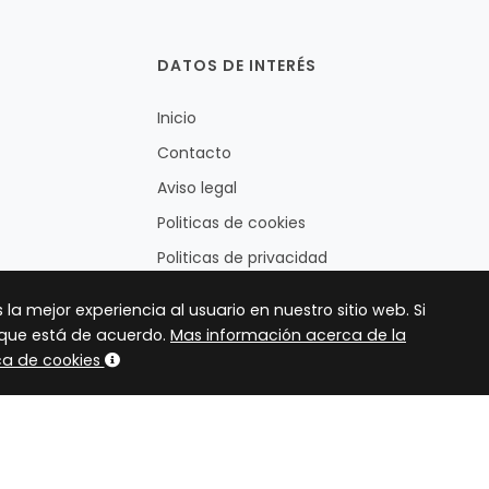
DATOS DE INTERÉS
Inicio
Contacto
Aviso legal
Politicas de cookies
Politicas de privacidad
a mejor experiencia al usuario en nuestro sitio web. Si
s que está de acuerdo.
Mas información acerca de la
ica de cookies
©
2026 K & C .Todos los derechos reservados.
Hecha con
por
lucian cati