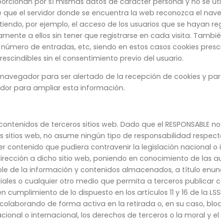
oporcionan por sí mismas datos de carácter personal y no se uti
 que el servidor donde se encuentra la web reconozca el navega
iendo, por ejemplo, el acceso de los usuarios que se hayan reg
ente a ellos sin tener que registrarse en cada visita. También
y número de entradas, etc, siendo en estos casos cookies pre
prescindibles sin el consentimiento previo del usuario.
su navegador para ser alertado de la recepción de cookies y par
ador para ampliar esta información.
 a contenidos de terceros sitios web. Dado que el RESPONSABLE 
vos sitios web, no asume ningún tipo de responsabilidad respect
 contenido que pudiera contravenir la legislación nacional o in
dirección a dicho sitio web, poniendo en conocimiento de las
e de la información y contenidos almacenados, a título enuncia
iales o cualquier otro medio que permita a terceros publicar
cumplimiento de lo dispuesto en los artículos 11 y 16 de la LSS
 colaborando de forma activa en la retirada o, en su caso, bl
cional o internacional, los derechos de terceros o la moral y el