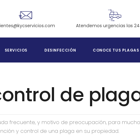
Atendemos urgencias las 24
lientes@kycservicios.com
SERVICIOS
DESINFECCIÓN
CONOCE TUS PLAGAS
control de plag
 duda frecuente, y motivo de preocupación, para much
nción y control de una plaga en su propiedad.