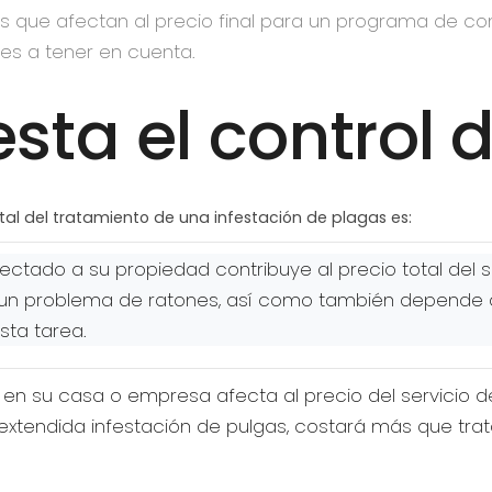
ue afectan al precio final para un programa de contr
es a tener en cuenta.
sta el control 
otal del tratamiento de una infestación de plagas es:
ctado a su propiedad contribuye al precio total del se
r un problema de ratones, así como también depende d
sta tarea.
en su casa o empresa afecta al precio del servicio de
extendida infestación de pulgas, costará más que tr