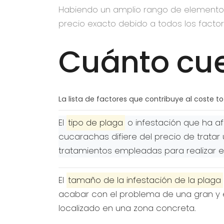
Habiendo un amplio rango de elementos q
precio exacto debido a todos los factor
Cuánto cue
La lista de factores que contribuye al coste t
El
tipo de plaga
o infestación que ha afe
cucarachas difiere del precio de trata
tratamientos empleadas para realizar e
El
tamaño de la infestación de la plaga
acabar con el problema de una gran y 
localizado en una zona concreta.